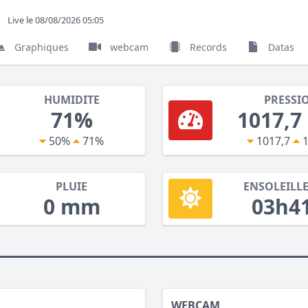
Live le 08/08/2026 05:05
Graphiques
webcam
Records
Datas
HUMIDITE
PRESSI
71%
1017,7
50%
71%
1017,7
1
PLUIE
ENSOLEILL
0 mm
03h4
WEBCAM